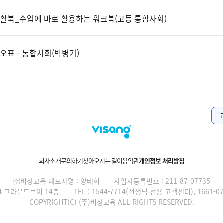
활북_수업에 바로 활용하는 워크북(고등 통합사회)
오표 - 통합사회(박병기)
회사소개
문의하기
찾아오시는 길
이용약관
개인정보 처리방침
㈜비상교육 대표자명 : 양태회
사업자등록번호 : 211-87-07735
4 그라운드브이 14층
TEL : 1544-7714(선생님 전용 고객센터), 1661
COPYRIGHT(C) (주)비상교육 ALL RIGHTS RESERVED.