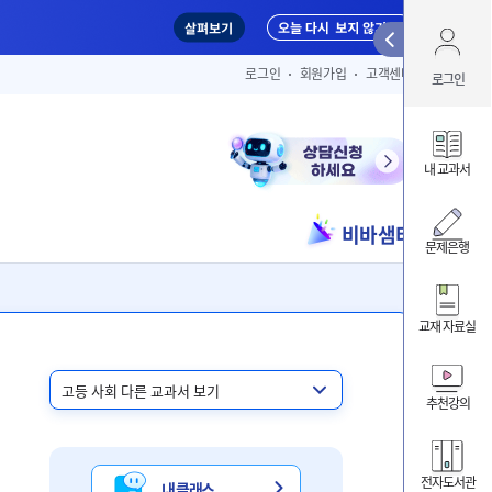
Qui
로그인
회원가입
고객센터
로그인
아이디 
내 교과서
비바샘터
ID/PW 찾
문제은행
교재 자료실
내 클
내 교
추천강의
비바샘
전자도서관
내 클래스