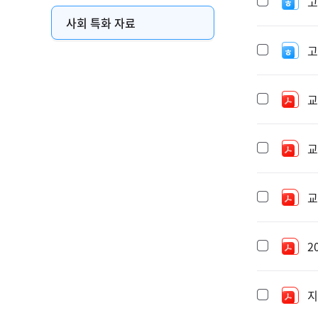
고
사회 특화 자료
고
교
교
교
2
지