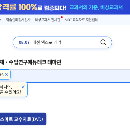
스
학습심리정서검사
비상교과서 전시관
AIDT 교육자료 지원센터
08.07
입추
체 · 수업연구
에듀테크 테마관
요.
하시면,
을 수 있어요!
스마트 교수자료
(DVD)