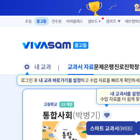
초등
중고등
연수원
비바클래스
샘보드
➕
샘퀴즈
매쓰캔버
내 교과
교과서 자료
문제은행
진로진학
창
로그인 후
내 교과 바로가기를 설정
하고 수업 자료를 빠르게 확인하세
내 교과서를 설정
수업 자료를 더 쉽게 찾
고등학교
15 개정
통합사회
(박병기)
스마트 교과서
(WEB)