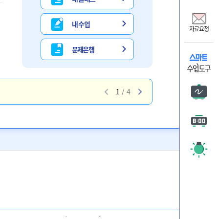
비상교
온리원
내 수업
자료요청
비상 
문제은행
자료요
1
/
4
판서
타이머
주목 시