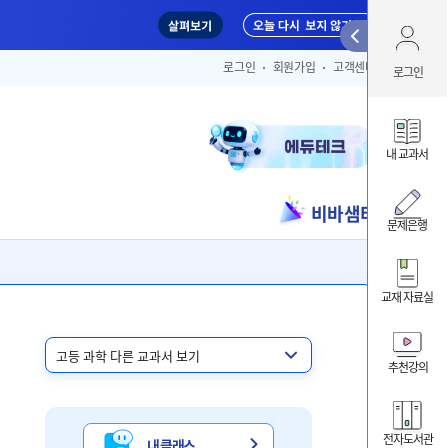
Qui
로그인
회원가입
고객센터
로그인
아이디 
내 교과서
비바샘터
ID/PW 찾
문제은행
교재 자료실
내 클
내 교
추천강의
비바샘
전자도서관
내 클래스