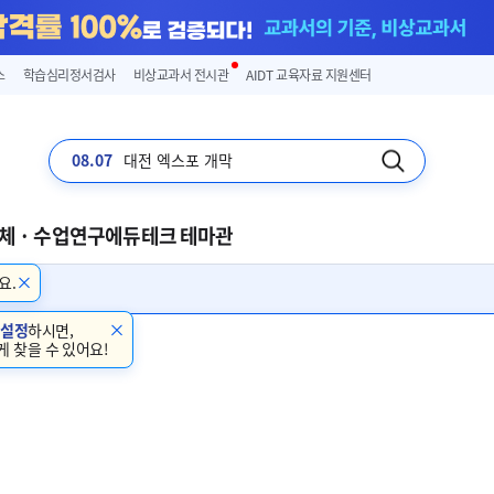
스
학습심리정서검사
비상교과서 전시관
AIDT 교육자료 지원센터
08.07
대전 엑스포 개막
체 · 수업연구
에듀테크 테마관
요.
 설정
하시면,
게 찾을 수 있어요!