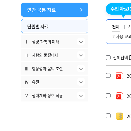
수업 자료
(
연간 공통 자료
단원별 자료
전체
교사용 교
Ⅰ.
생명 과학의 이해
Ⅱ.
사람의 물질대사
전체선택
Ⅲ.
항상성과 몸의 조절
2
Ⅳ.
유전
Ⅴ.
생태계와 상호 작용
2
2