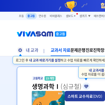
초등
중고등
연수원
비바클래스
샘보드
➕
샘퀴즈
매쓰캔버
내 교과
교과서 자료
문제은행
진로진학
창
로그인 후
내 교과 바로가기를 설정
하고 수업 자료를 빠르게 확인하세
내 교과서를
수업 자료를 더 쉽
고등학교
15 개정
생명과학Ⅰ
(심규철)
스마트 교수자료
(DVD)