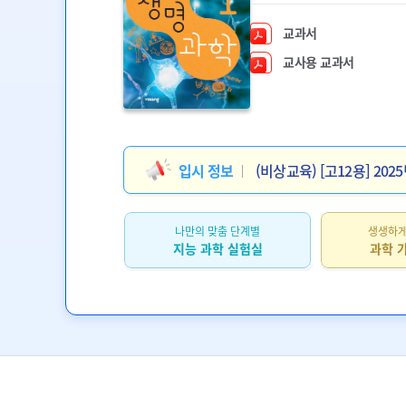
교과서
교사용 교과서
입시 정보
(비상교육) [고12용] 2
입시 정보
(비상교육) [고3] 202
입시 정보
[칼럼](고2) 2027학년도
나만의 맞춤 단계별
생생하게
입시 정보
[칼럼](고3) 2026학년도
지능 과학 실험실
과학 