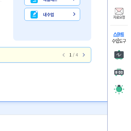
비상교
온리원
내 수업
자료요청
비상 
자료요
1
/
4
판서
타이머
주목 시