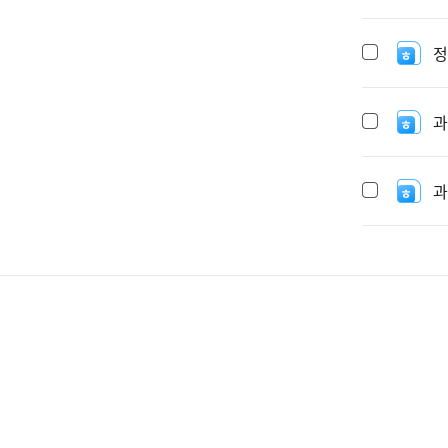
정
과
과