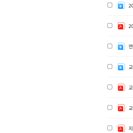
2
2
연
교
교
교
지