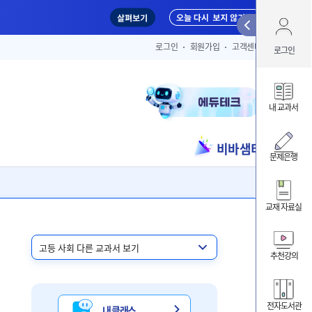
Qui
로그인
회원가입
고객센터
로그인
아이디 
내 교과서
비바샘터
ID/PW 찾
문제은행
교재 자료실
내 클
내 교
추천강의
비바샘
전자도서관
내 클래스