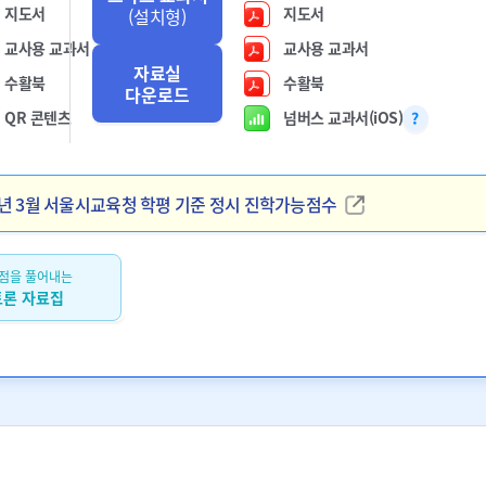
지도서
지도서
(설치형)
교사용 교과서
교사용 교과서
자료실
수활북
수활북
다운로드
QR 콘텐츠
넘버스 교과서(iOS)
025년 3월 서울시교육청 학평 기준 정시 진학가능점수
점을 풀어내는
토론 자료집