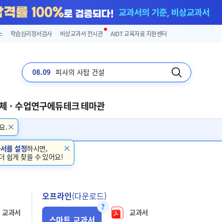
스
학습심리정서검사
비상교과서 전시관
AIDT 교육자료 지원센터
08.09
피사의 사탑 건설
체 · 수업연구
에듀테크 테마관
요.
과서를 설정
하시면,
더 쉽게 찾을 수 있어요!
오프라인
(다운로드)
교과서
교과서
스마트 교과서