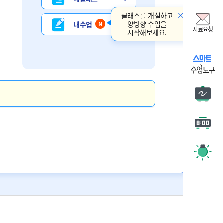
비상교
클래스를 개설하고
온리원
양방향 수업을
내 수업
자료요청
시작해보세요.
비상 
자료요
판서
타이머
주목 시