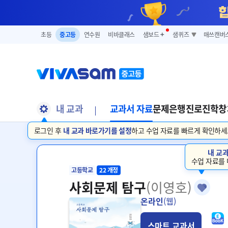
초등
중고등
연수원
비바클래스
샘보드
➕
샘퀴즈
매쓰캔버
내 교과
교과서 자료
문제은행
진로진학
창
로그인 후
내 교과 바로가기를 설정
하고 수업 자료를 빠르게 확인하세
내 교
수업 자료를 
고등학교
22 개정
사회문제 탐구
(이영호)
온라인
(웹)
스마트 교과서