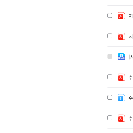
지
지
[
수
수
수