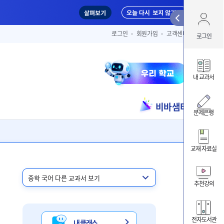
Qui
로그인
회원가입
고객센터
로그인
아이디 
내 교과서
비바샘터
ID/PW 찾
문제은행
교재 자료실
내 클
내 교
추천강의
비바샘
전자도서관
내 클래스