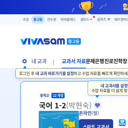
초등
중고등
연수원
비바클래스
샘보드
➕
샘퀴즈
매쓰캔버
내 교과
교과서 자료
문제은행
진로진학
창
로그인 후
내 교과 바로가기를 설정
하고 수업 자료를 빠르게 확인하세
내 교과서를 설정
수업 자료를 더 쉽게 찾
중학교
22 개정
국어 1-2
(박현숙)
온라인
(웹)
스마트 교과서