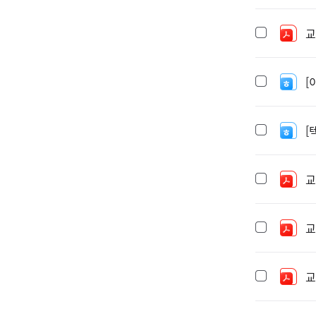
교
[
[
교
교
교