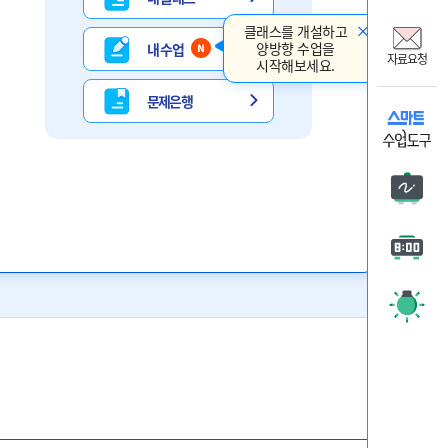
비상교
클래스를 개설하고
온리원
양방향 수업을
내 수업
자료요청
시작해보세요.
비상 
문제은행
자료요
판서
타이머
주목 시