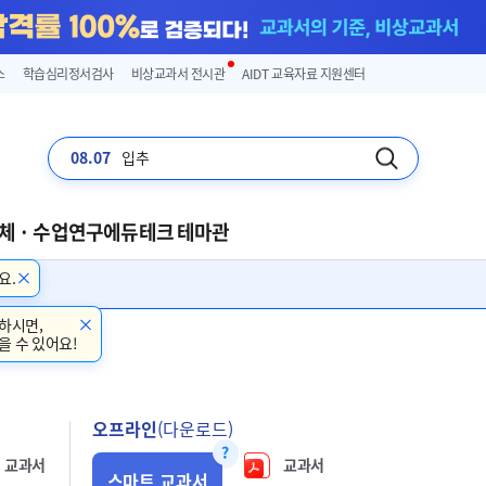
스
학습심리정서검사
비상교과서 전시관
AIDT 교육자료 지원센터
08.07
입추
체 · 수업연구
에듀테크 테마관
요.
하시면,
을 수 있어요!
오프라인
(다운로드)
교과서
교과서
스마트 교과서