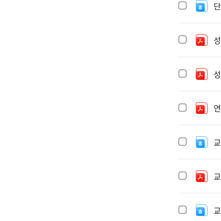
단
성
성
연
교
교
교